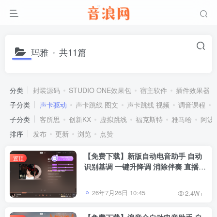
玛雅
共11篇
分类
封装源码
STUDIO ONE效果包
宿主软件
插件效果器
子分类
声卡驱动
声卡跳线 图文
声卡跳线 视频
调音课程
子分类
客所思
创新KX
虚拟跳线
福克斯特
雅马哈
阿波
排序
发布
更新
浏览
点赞
【免费下载】新版自动电音助手 自动
置顶
识别基调 一键升降调 消除伴奏 直播唱
歌修音辅助工具 招收代理
26年7月26日 10:45
2.4W+