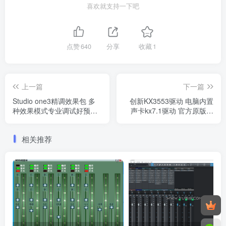
喜欢就支持一下吧
点赞
640
分享
收藏
1
上一篇
下一篇
Studio one3精调效果包 多
创新KX3553驱动 电脑内置
种效果模式专业调试好预设
声卡kx7.1驱动 官方原版无
模板 带插件全套文件
广告
相关推荐