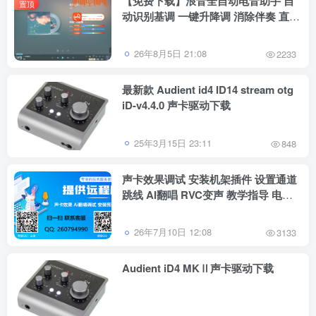
【免费下载】浪音全自动电音助手 自
置顶
动识别基调 一键升降调 消除伴奏 直播
跟唱功能 修音辅助工具
26年8月5日 21:08
2233
最新款 Audient id4 ID14 stream otg
iD-v4.4.0 声卡驱动下载
25年3月15日 23:11
848
声卡效果调试 安装机架插件 设置通道
跳线 AI翻唱 RVC变声 教学指导 电脑
系统重装等服务
26年7月10日 12:08
3133
Audient iD4 MKⅡ声卡驱动下载