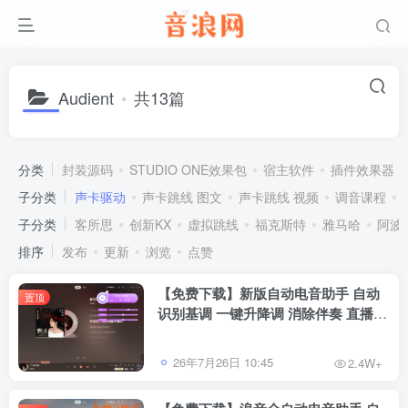
Audient
共13篇
分类
封装源码
STUDIO ONE效果包
宿主软件
插件效果器
子分类
声卡驱动
声卡跳线 图文
声卡跳线 视频
调音课程
子分类
客所思
创新KX
虚拟跳线
福克斯特
雅马哈
阿波
排序
发布
更新
浏览
点赞
【免费下载】新版自动电音助手 自动
置顶
识别基调 一键升降调 消除伴奏 直播唱
歌修音辅助工具 招收代理
26年7月26日 10:45
2.4W+