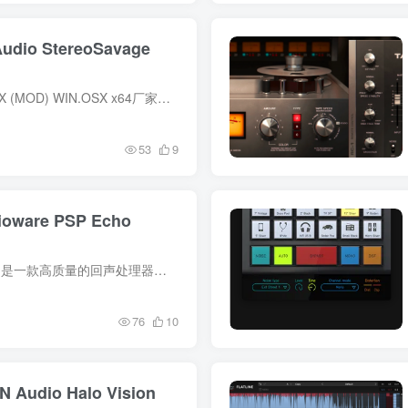
dio StereoSavage
描述 软件格式： VST, VST3, AAX (MOD) WIN.OSX x64厂家：https://credland.net/stereoSavage.html 获得您的混音应得的惊人立体声。StereoSavage提供了一个创新的立体声乐器套装，将久经考...
53
9
ware PSP Echo
描述 File size: 21 MB PSP Echo 是一款高质量的回声处理器。 PSP Echo 强大而不同寻常的功能与其流畅的操作相结合，使其成为各种创意用途的理想选择，从简单的回声和延音效果到乒乓延迟和宽敞...
76
10
dio Halo Vision