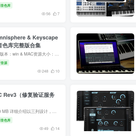
源音色库
56
7
nisphere & Keyscape
RMX 音色库完整版合集
描述 更新日期：2022.11.04系统版本：win & MAC资源大小：（压缩后容量） 原厂完整版： Sylus RMX SAGE 17.87 GBKeyscape STEAM 71.76 GBOmnisphere STEAM 53.12 GBTrilian STEAM 20.79 GB ...
斯音源
248
10
 MAC Rev3（修复验证服务
描述 Team V.R | 2023.10.25 | 30 MB 详细介绍以三列设计，便于轻松导航。为文件夹、类别和预设提供计数器，让你一目了然。 Rev3 - 修复了新的仿冒授权服务器。
源音色库
49
14