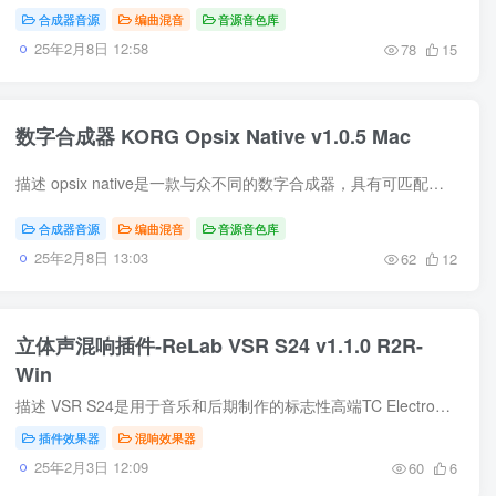
合成器音源
编曲混音
音源音色库
25年2月8日 12:58
78
15
数字合成器 KORG Opsix Native v1.0.5 Mac
描述 opsix native是一款与众不同的数字合成器，具有可匹配的声音。立即探索数百种新鲜、前沿的声音，激发您的下一个音乐项目！借助触手可及的定制功能走得更远。前面板彩色控件可轻松实现声音...
合成器音源
编曲混音
音源音色库
25年2月8日 13:03
62
12
立体声混响插件-ReLab VSR S24 v1.1.0 R2R-
Win
描述 VSR S24是用于音乐和后期制作的标志性高端TC Electronic VSS6.1 *算法的详尽立体声模拟。Relab精心捕获了这种复杂而令人振奋的硬件的每一个怪癖和特征。VSR S24插件通过使用完全相同的混响...
插件效果器
混响效果器
25年2月3日 12:09
60
6