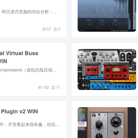
描述 可定制的环绕声音频分析3D 和沉浸式音频的综合分析；Halo Vision 是一款可定制的实时视觉分析套件。各种模块使音频专业人士能够更清楚地了解音频的各个方面，从而能够做出精确而自信的决策...
57
5
 Virtual Buss
WiN
描述 Slate Digital Virtual Buss Compressors（虚拟总线压缩器）是一款由Slate Digital开发的插件，旨在模拟经典的模拟压缩器。该插件包括三种不同的压缩器模型：FG-Grey、FG-Red和FG-Mu，分别...
102
11
lugin v2 WIN
描述 Nani插件是一个新的失真插件，尽管看起来很有趣，但实际上做得很好。 特点： 五个独特的算法，从轻微的饱和度到难以置信的破坏性失真。 精确的滤波，音调控制和信号混合，以实现无限可能。...