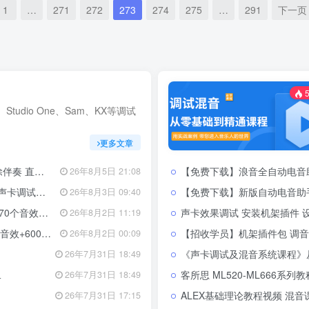
1
…
271
272
273
274
275
…
291
下一页
5
、Studio One、Sam、KX等调试
更多文章
修音辅助工具
【免费下载】浪音全自动电音助手 自动识
26年8月5日 21:08
直播预设模板
【免费下载】新版自动电音助手 自动识别
26年8月3日 09:40
带安装教程全套
声卡效果调试 安装机架插件 设置通道
26年8月2日 11:19
套 带安装教程
【招收学员】机架插件包 调音工具箱 封
26年8月2日 00:09
《声卡调试及混音系统课程》从零基
26年7月31日 18:49
二
客所思 ML520-ML666系列
26年7月31日 18:49
ALEX基础理论教程视频 混音
26年7月31日 17:15