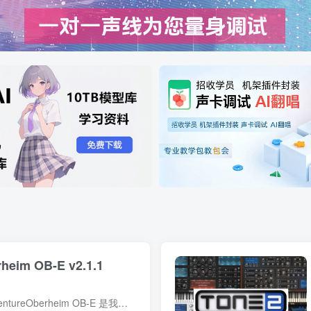
im OB-E v2.1.1
描述 Oberheim Octaphonic AdventureOberheim OB-E 是我们对传奇的 Oberheim 8-Voice 的演绎，也是有史以来第一个获得 Tom Oberheim 个人认可的软件乐器。OB-E 不仅仅是一种模拟，它还提供了一...