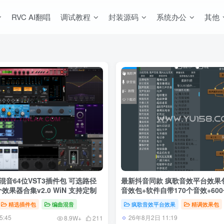
RVC AI翻唱
调试教程
封装源码
系统办公
其他
混音64位VST3插件包 可选路径
最新抖音同款 疯歌音效平台效果包
效果器合集v2.0 WiN 支持定制
音效包+软件自带170个音效+60
教程全套
精选插件包
编曲混音
疯歌音效平台效果
精调效果包
:45
26年8月2日 11:19
8.9W+
211