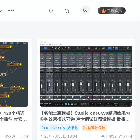
开通会员
 120个精调
【智能土豪模板】Studio one6/7/8精调效果包
0个插件 带安装
多种效果模式可选 声卡调试好预设模板 带插件
全套文件
STUDIO ONE效果包
精调效果包
26年7月30日 18:04
8W+
18
6.6W+
8644