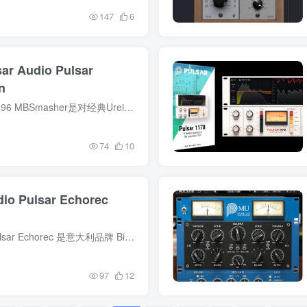
147
6
Audio Pulsar
n
描述 R2R团队 | 2022.06.04 | 23.96 MBSmasher是对经典Urei 1176压缩机电路的前所未有的自定义修改，这是我们在微调其他算法时偶然发现的独特公式。 最初的1176压缩机硬件提供了四个比例可供选...
74
10
 Pulsar Echorec
描述 Win64 VST+VST3+AAX Pulsar Echorec 是意大利品牌 Binson 在 1960 年代生产的同名标志性回声/延迟单元的软件仿真。这种磁盘延迟的声音不同于当时使用的磁带延迟，并且在很大程度上促成了许...
97
12