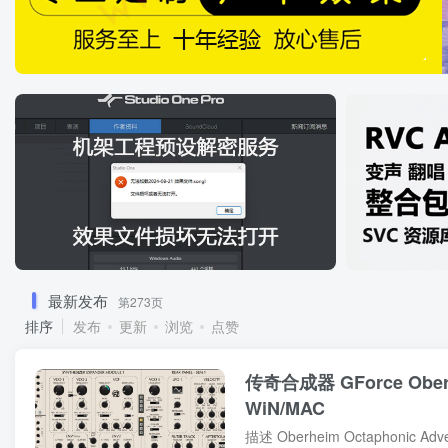
最新发布
第273页
排序
发布
更新
浏览
点赞
传奇合成器 GForce Oberhe
WiN/MAC