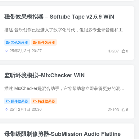
磁带效果模拟器 – Softube Tape v2.5.9 WiN
描述 音乐创作已经进入了数字化时代，但很多专业录音棚和工作室依然会经过模拟磁带机的塑造，因为它能让声音更加顺滑，同时增加声音的凝聚力和深度 —— 它对每个音轨进行单独处理，最后连接在...
其他效果器
插件效果器
25年2月3日 20:27
287
8
监听环境模拟–MixChecker WIN
描述 MixChecker是混合助手，它将帮助您立即获得更好的混合。MixChecker节省您的宝贵时间。将其插入到项目的主轨道中，作为侦听链的最后一部分，然后快速将工作室监视器变成经典的参考监视器或...
插件效果器
特殊效果器
25年2月1日 20:36
103
6
母带级限制修剪器-SubMission Audio Flatline