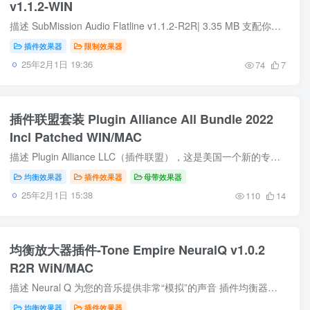
v1.1.2-WIN
描述 SubMission Audio Flatline v1.1.2-R2R| 3.35 MB 支配你的主人 Flatline 是您所需要的最后一款理发器 – 以极低的成本为您带来推动优质、世界级转换器的声音。 设计时考虑到了终极工作流程...
插件效果器
限制效果器
25年2月1日 19:36
74
7
插件联盟套装 Plugin Alliance All Bundle 2022
Incl Patched WIN/MAC
描述 Plugin Alliance LLC（插件联盟），这是美国一个新的专业音频插件公司，由 Brainworx 的 CEO Dirk Ulrich 创建。Brainworx 表示他们的目标是建立一个新的，方便用户的原生插件“Über-Stan...
均衡效果器
插件效果器
母带效果器
25年2月1日 15:38
110
14
均衡放大器插件-Tone Empire NeuralQ v1.0.2
R2R WiN/MAC
描述 Neural Q 为您的音乐提供非常“模拟”的声音 插件均衡器中很少见的高频闪耀和“沉重”的低频。 什么是神经 Q？模拟仿真的未来就在这里。这个插件忠实地捕捉了著名的 Vintage German Equali...
均衡效果器
插件效果器