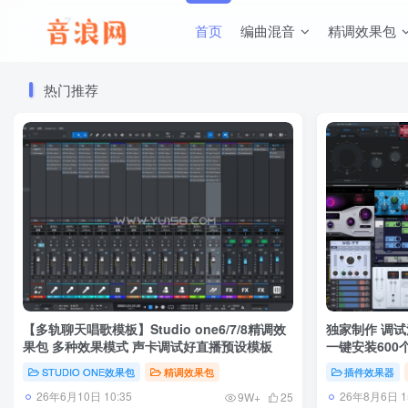
首页
编曲混音
精调效果包
热门推荐
【多轨聊天唱歌模板】Studio one6/7/8精调效
独家制作 调试
果包 多种效果模式 声卡调试好直播预设模板
一键安装600个
STUDIO ONE效果包
精调效果包
插件效果器
26年6月10日 10:35
26年8月6日 15
9W+
25