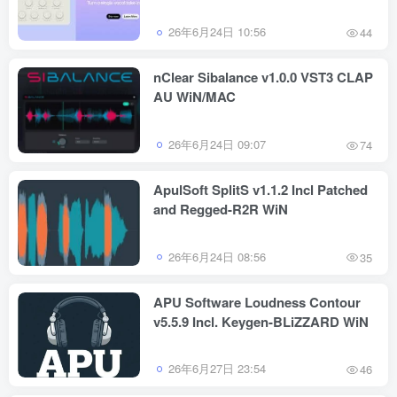
26年6月24日 10:56
44
nClear Sibalance v1.0.0 VST3 CLAP
AU WiN/MAC
26年6月24日 09:07
74
ApulSoft SplitS v1.1.2 Incl Patched
and Regged-R2R WiN
26年6月24日 08:56
35
APU Software Loudness Contour
v5.5.9 Incl. Keygen-BLiZZARD WiN
26年6月27日 23:54
46