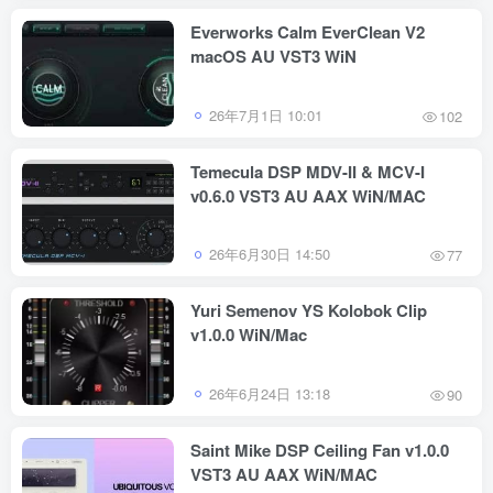
Everworks Calm EverClean V2
macOS AU VST3 WiN
26年7月1日 10:01
102
Temecula DSP MDV-II & MCV-I
v0.6.0 VST3 AU AAX WiN/MAC
26年6月30日 14:50
77
Yuri Semenov YS Kolobok Clip
v1.0.0 WiN/Mac
26年6月24日 13:18
90
Saint Mike DSP Ceiling Fan v1.0.0
VST3 AU AAX WiN/MAC