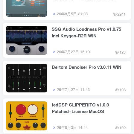
跟唱功能 修音辅助工具
26年8月5日 21:08
2241
SSG Audio Loudness Pro v1.0.75
Incl Keygen-R2R WiN
26年7月27日 15:19
123
Bertom Denoiser Pro v3.0.11 WiN
26年7月27日 11:43
108
fedDSP CLIPPERITO v1.0.0
Patched+License MacOS
26年8月3日 14:44
102