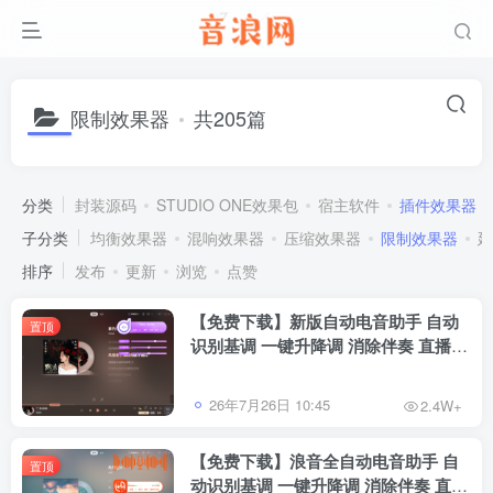
限制效果器
共205篇
分类
封装源码
STUDIO ONE效果包
宿主软件
插件效果器
子分类
均衡效果器
混响效果器
压缩效果器
限制效果器
延
排序
发布
更新
浏览
点赞
【免费下载】新版自动电音助手 自动
置顶
识别基调 一键升降调 消除伴奏 直播唱
歌修音辅助工具 招收代理
26年7月26日 10:45
2.4W+
【免费下载】浪音全自动电音助手 自
置顶
动识别基调 一键升降调 消除伴奏 直播