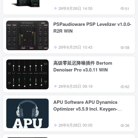
26年6月26日 14:55
51
PSPaudioware PSP Levelizer v1.0.0-
R2R WiN
26年6月25日 10:43
58
高级零延迟降噪插件 Bertom
Denoiser Pro v3.0.11 WiN
26年6月25日 09:19
62
APU Software APU Dynamics
Optimizer v5.5.9 Incl. Keygen-
BLiZZARD WiN
26年6月28日 00:05
36