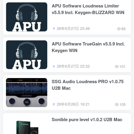
APU Software Loudness Limiter
v5.5.9 Incl. Keygen-BLiZZARD WiN
26年6月27日 23:49
65
APU Software TrueGain v5.5.9 Incl.
Keygen WiN
26年6月27日 23:22
101
SSG Audio Loudness PRO v1.0.75
U2B Mac
26年6月26日 16:21
105
Sonible pure level v1.0.2 U2B Mac