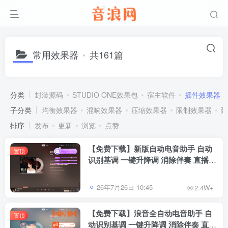
常用效果器
共161篇
分类
封装源码
STUDIO ONE效果包
宿主软件
插件效果器
子分类
均衡效果器
混响效果器
压缩效果器
限制效果器
延
排序
发布
更新
浏览
点赞
【免费下载】新版自动电音助手 自动
置顶
识别基调 一键升降调 消除伴奏 直播唱
歌修音辅助工具 招收代理
26年7月26日 10:45
2.4W+
【免费下载】浪音全自动电音助手 自
置顶
动识别基调 一键升降调 消除伴奏 直播