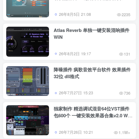
跟唱功能 修音辅助工具
26年8月5日 21:08
2235
Atlas Reverb 单独一键安装混响插件
WiN
26年8月2日 19:17
131
降噪插件 疯歌音效平台软件 效果插件
32位 dll格式
26年7月27日 15:23
736
独家制作 精选调试混音64位VST插件
包600个 一键安装效果器合集v2.0 WiN
支持定制
26年7月26日 10:21
1.1W+