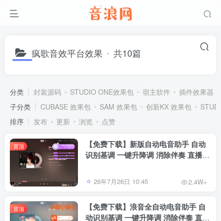
疯歌音效平台效果
共10篇
分类
封装源码
STUDIO ONE效果包
宿主软件
插件效果器
子分类
CUBASE 效果包
SAM 效果包
创新KX 效果包
STUD
排序
发布
更新
浏览
点赞
【免费下载】新版自动电音助手 自动
置顶
识别基调 一键升降调 消除伴奏 直播唱
歌修音辅助工具 招收代理
26年7月26日 10:45
2.4W+
【免费下载】浪音全自动电音助手 自
置顶
动识别基调 一键升降调 消除伴奏 直播