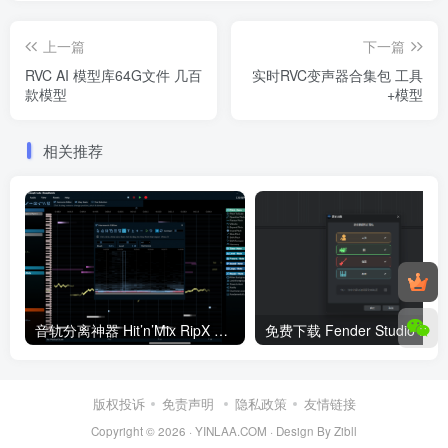
上一篇
下一篇
RVC AI 模型库64G文件 几百
实时RVC变声器合集包 工具
款模型
+模型
相关推荐
音轨分离神器 Hit’n’Mix RipX DeepAudio v6.4.1 WiN（含最新修复补丁）
免费下载 F
版权投诉
免责声明
隐私政策
友情链接
Copyright © 2026 ·
YINLAA.COM
·
Design By Zibll