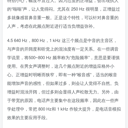
特别小心，幅度不宜过大。因为过度的正增益，会出现扰人
的“嗡嗡”声，让人觉得闷。尤其在 250 Hz 很明显，正增益过
多就像感冒鼻音重一般。正是这个特性，可以针对鼻音重的
人声，考虑在此频点附近进行适当负增益弥补。
4.5 640 Hz，800 Hz，1 kHz 这三个频点是中音的主音区，
与声音的开阔度和听觉上的混浊度有一定关系。在一些调音
学说里，将500~800 Hz 频率称为“危险频率”，意思是要谨慎
使用。在男女声调整时，这几个频点附近的增益应格外小
心。正增益时明晰而狭窄，即有一种“喉音感”，适当的喉音
能增加声音的感性，但如果过多，则会让人觉得不自然。负
增益时混浊开阔，但过多则会显得人声松散无力。另外，由
于带宽的原因，电话声主要集中在这段频率，因此在一些声
学处理中，常把 800 Hz和 1 kHz 作较大提升，是电话音模拟
效果的主要应用手段。