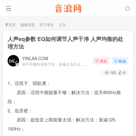
首页
编曲混音
学习专区
正文
人声eq参数 EQ如何调节人声干净 人声均衡的处
理方法
YINLAA.COM
关注
私信
你不可能永远等下去，去做点儿什么，让一切成真
183
8
1、话筒干、唱歌累：
原因：话筒中频能量不够；解决方法：提升800Hz频
段；
2、低音硬：
原因：超低音上限能量太强；解决方法：衰减125-
160Hz；