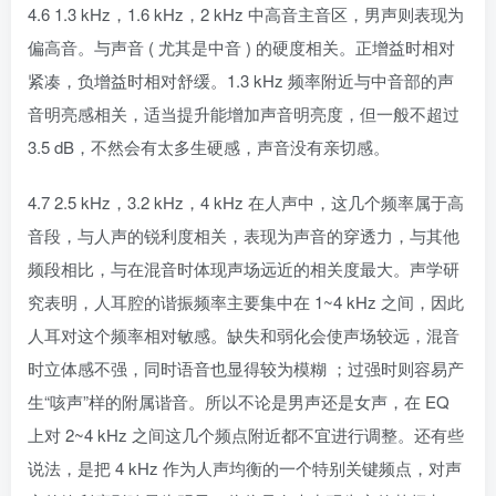
4.6 1.3 kHz，1.6 kHz，2 kHz 中高音主音区，男声则表现为
偏高音。与声音 ( 尤其是中音 ) 的硬度相关。正增益时相对
紧凑，负增益时相对舒缓。1.3 kHz 频率附近与中音部的声
音明亮感相关，适当提升能增加声音明亮度，但一般不超过
3.5 dB，不然会有太多生硬感，声音没有亲切感。
4.7 2.5 kHz，3.2 kHz，4 kHz 在人声中，这几个频率属于高
音段，与人声的锐利度相关，表现为声音的穿透力，与其他
频段相比，与在混音时体现声场远近的相关度最大。声学研
究表明，人耳腔的谐振频率主要集中在 1~4 kHz 之间，因此
人耳对这个频率相对敏感。缺失和弱化会使声场较远，混音
时立体感不强，同时语音也显得较为模糊 ；过强时则容易产
生“咳声”样的附属谐音。所以不论是男声还是女声，在 EQ
上对 2~4 kHz 之间这几个频点附近都不宜进行调整。还有些
说法，是把 4 kHz 作为人声均衡的一个特别关键频点，对声