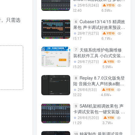
效果模式可选 声卡调试好预
25年5月24日
15
Y币
设模板 带插件全套文件
22:40
6.5W+
混音。只需选
Cubase13/14/15 精调效
6
果包 声卡调试好效果预设工
程模板 带插件全套文件
26年7月27日
10
Y币
15:17
6.1W+
天猫系统维护电脑维修
7
装机软件工具 小白式安装
完全一键安装系统 电脑系统
26年7月27日
5
Y币
装机软件 一键重装系统
15:20
5.9W+
win7/win8/win10/win11
Replay 8.7.0汉化版免登
8
陆 音频分离人声转换ai翻唱
支持50系显卡 一键安装
26年6月3日
10
Y币
WiN
22:22
4.6W+
SAM机架精调效果包 声
9
卡调试安装包一键安装版 带
插件包预设效果文件
26年6月20日
8
Y币
11:29
3.7W+
独家制作 最新调试混音
10