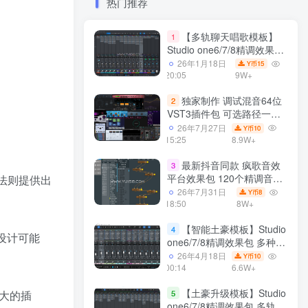
热门推荐
【多轨聊天唱歌模板】
1
Studio one6/7/8精调效果包
多种效果模式 声卡调试好直
26年1月18日
15
Y币
播预设模板
20:05
9W+
独家制作 调试混音64位
2
VST3插件包 可选路径一键
安装600个效果器合集v2.0
26年7月27日
10
Y币
WiN 支持定制
15:25
8.9W+
最新抖音同款 疯歌音效
3
平台效果包 120个精调音效
法则提供出
包+软件自带170个音效
26年7月31日
8
Y币
+600个插件 带安装教程全
18:50
8W+
套
【智能土豪模板】Studio
4
设计可能
one6/7/8精调效果包 多种效
果模式可选 声卡调试好预设
26年4月18日
10
Y币
模板 带插件全套文件
00:14
6.6W+
【土豪升级模板】Studio
强大的插
5
one6/7/8精调效果包 多轨道