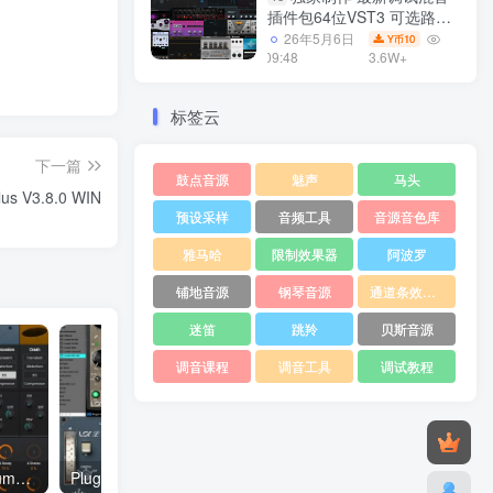
插件包64位VST3 可选路径
一键安装550个效果器合集
26年5月6日
10
Y币
v3.0 WiN 支持定制
09:48
3.6W+
标签云
下一篇
鼓点音源
魅声
马头
s V3.8.0 WIN
预设采样
音频工具
音源音色库
雅马哈
限制效果器
阿波罗
铺地音源
钢琴音源
通道条效果器
迷笛
跳羚
贝斯音源
调音课程
调音工具
调试教程
AIR Music Technology DrumSynth 1.2.1.14 WiN
Plugin Alliance 100 Lindell Bundle v1.1 EQ效果器插件 Win/MacOS