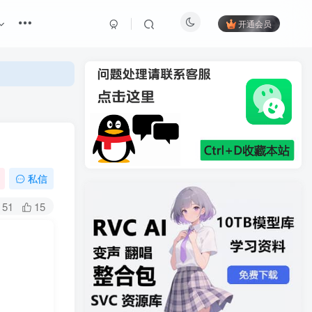
开通会员
私信
51
15