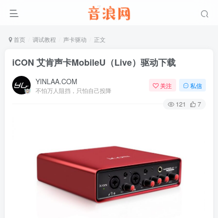
首页
调试教程
声卡驱动
正文
iCON 艾肯声卡MobileU（Live）驱动下载
YINLAA.COM
关注
私信
不怕万人阻挡，只怕自己投降
121
7