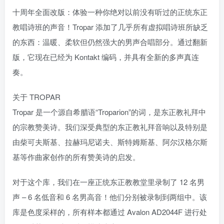
十周年全面改版：体验一种你绝对以前没有听过的正统东正
教唱诗班的声音！Tropar 添加了几乎所有虚拟唱诗班所缺乏
的东西：温暖、柔软但仍然强大的男声合唱部分。通过翻新
版，它现在已经为 Kontakt 编码，并具有全新的多声真连
奏。
关于 TROPAR
Tropar 是一个源自希腊语“Troparion”的词，是东正教礼拜中
的宗教赞美诗。我们深受典型的东正教礼拜音响以及特别是
由柴可夫斯基、拉赫玛尼诺夫、斯特姆斯基、阿尔汉格尔斯
基等作曲家创作的所有赞美诗的启发。
对于这个库，我们在一座正统东正教教堂里录制了 12 名男
声 – 6 名低音和 6 名男高音！他们分别被录制到两组中。该
库是色度采样的，所有样本都通过 Avalon AD2044F 进行处