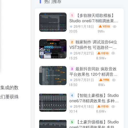
热门推荐
【多轨聊天唱歌模板】
1
Studio one6/7/8精调效果包
多种效果模式 声卡调试好直
26年1月18日
15
Y币
播预设模板
20:05
9W+
独家制作 调试混音64位
2
VST3插件包 可选路径一键
安装600个效果器合集v2.0
26年7月27日
10
Y币
WiN 支持定制
15:25
8.9W+
最新抖音同款 疯歌音效
3
平台效果包 120个精调音效
包+软件自带170个音效
26年7月31日
8
Y币
+600个插件 带安装教程全
18:50
8W+
美集成的数
套
【智能土豪模板】Studio
4
我们屡获殊
one6/7/8精调效果包 多种效
果模式可选 声卡调试好预设
26年4月18日
10
Y币
模板 带插件全套文件
00:14
6.6W+
【土豪升级模板】Studio
5
one6/7/8精调效果包 多轨道