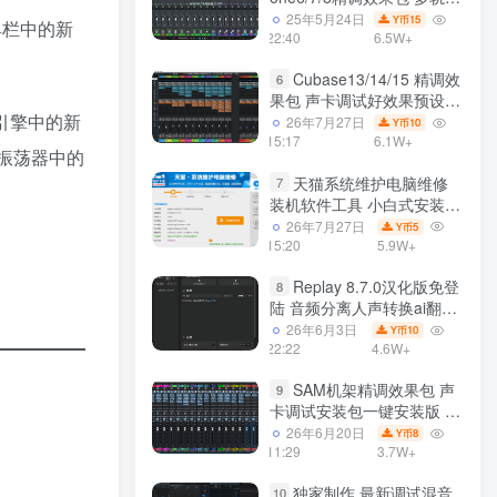
效果模式可选 声卡调试好预
25年5月24日
15
Y币
具栏中的新
设模板 带插件全套文件
22:40
6.5W+
Cubase13/14/15 精调效
6
果包 声卡调试好效果预设工
引擎中的新
程模板 带插件全套文件
26年7月27日
10
Y币
15:17
6.1W+
制振荡器中的
天猫系统维护电脑维修
7
装机软件工具 小白式安装
完全一键安装系统 电脑系统
26年7月27日
5
Y币
装机软件 一键重装系统
15:20
5.9W+
win7/win8/win10/win11
Replay 8.7.0汉化版免登
8
陆 音频分离人声转换ai翻唱
支持50系显卡 一键安装
26年6月3日
10
Y币
WiN
22:22
4.6W+
SAM机架精调效果包 声
9
卡调试安装包一键安装版 带
插件包预设效果文件
26年6月20日
8
Y币
11:29
3.7W+
独家制作 最新调试混音
10