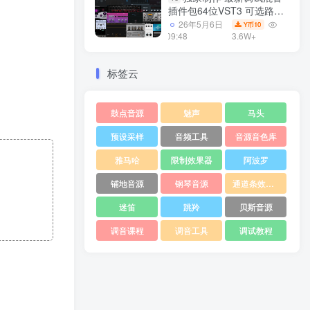
插件包64位VST3 可选路径
一键安装550个效果器合集
26年5月6日
10
Y币
v3.0 WiN 支持定制
09:48
3.6W+
标签云
鼓点音源
魅声
马头
预设采样
音频工具
音源音色库
雅马哈
限制效果器
阿波罗
铺地音源
钢琴音源
通道条效果器
迷笛
跳羚
贝斯音源
调音课程
调音工具
调试教程