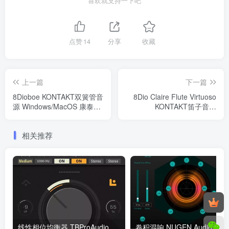
喜欢就支持一下吧
点赞
14
分享
收藏
上一篇
下一篇
8Dioboe KONTAKT双簧管音
8Dio Claire Flute Virtuoso
源 Windows/MacOS 康泰克
KONTAKT笛子音源
音色
Windows/MacOS 康泰克音
色
相关推荐
线性相位均衡器 TBProAudio STilt 2 (Linear Phase Equaliser) V2.3.9-WIN&MAC