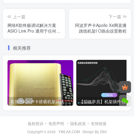
上一篇
下一篇
网络K歌终极调试解决方案
阿波罗声卡Apollo X4网直播
ASIO Link Pro 通用于任何声
跳线机架I O路由设置教程
卡设置教程
相关推荐
客所思K20声卡搭载机架跳线设置教程
版权投诉
免责声明
隐私政策
友情链接
Copyright © 2026 ·
YINLAA.COM
·
Design By Zibll