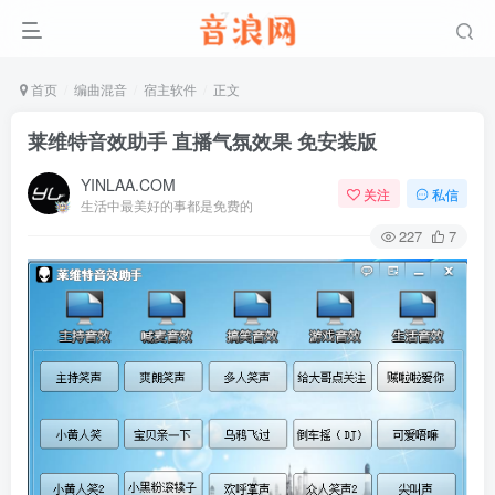
首页
编曲混音
宿主软件
正文
莱维特音效助手 直播气氛效果 免安装版
YINLAA.COM
关注
私信
生活中最美好的事都是免费的
227
7