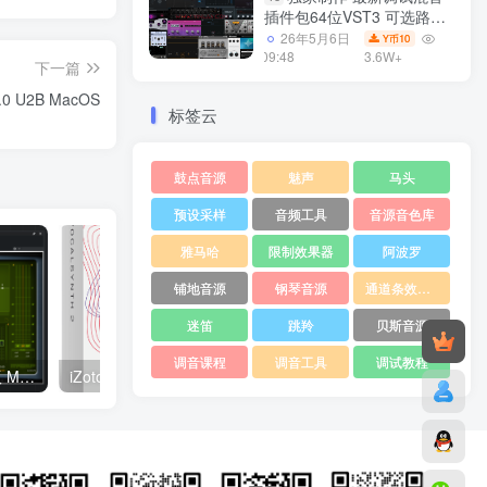
插件包64位VST3 可选路径
一键安装550个效果器合集
26年5月6日
10
Y币
v3.0 WiN 支持定制
09:48
3.6W+
下一篇
0 U2B MacOS
标签云
鼓点音源
魅声
马头
预设采样
音频工具
音源音色库
雅马哈
限制效果器
阿波罗
铺地音源
钢琴音源
通道条效果器
迷笛
跳羚
贝斯音源
调音课程
调音工具
调试教程
多段高级限制器一键安装版 McDSP ML8000 WiN
iZotope VocalSynth Pro 2.6.0 x64