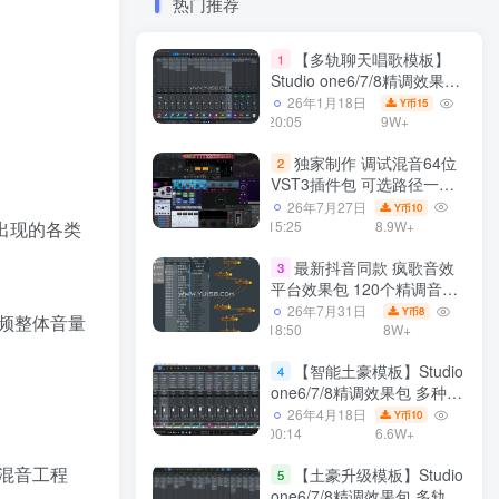
热门推荐
【多轨聊天唱歌模板】
1
Studio one6/7/8精调效果包
多种效果模式 声卡调试好直
26年1月18日
15
Y币
播预设模板
20:05
9W+
独家制作 调试混音64位
2
VST3插件包 可选路径一键
安装600个效果器合集v2.0
26年7月27日
10
Y币
WiN 支持定制
15:25
8.9W+
出现的各类
最新抖音同款 疯歌音效
3
平台效果包 120个精调音效
包+软件自带170个音效
26年7月31日
8
Y币
频整体音量
+600个插件 带安装教程全
18:50
8W+
套
【智能土豪模板】Studio
4
one6/7/8精调效果包 多种效
果模式可选 声卡调试好预设
26年4月18日
10
Y币
模板 带插件全套文件
00:14
6.6W+
混音工程
【土豪升级模板】Studio
5
one6/7/8精调效果包 多轨道