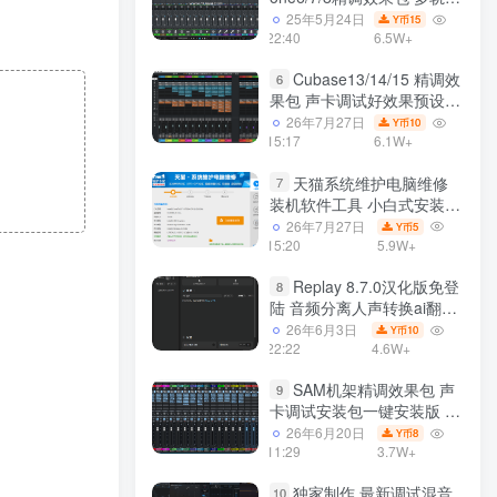
效果模式可选 声卡调试好预
25年5月24日
15
Y币
设模板 带插件全套文件
22:40
6.5W+
Cubase13/14/15 精调效
6
果包 声卡调试好效果预设工
程模板 带插件全套文件
26年7月27日
10
Y币
15:17
6.1W+
天猫系统维护电脑维修
7
装机软件工具 小白式安装
完全一键安装系统 电脑系统
26年7月27日
5
Y币
装机软件 一键重装系统
15:20
5.9W+
win7/win8/win10/win11
Replay 8.7.0汉化版免登
8
陆 音频分离人声转换ai翻唱
支持50系显卡 一键安装
26年6月3日
10
Y币
WiN
22:22
4.6W+
SAM机架精调效果包 声
9
卡调试安装包一键安装版 带
插件包预设效果文件
26年6月20日
8
Y币
11:29
3.7W+
独家制作 最新调试混音
10