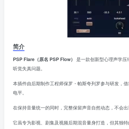
简介
PSP Flare（原名 PSP Flow）
是一款创新型心理声学压
听觉失真问题。
本插件由后期制作工程师保罗・帕斯夸列罗参与研发，借
电平。
在保持音量统一的同时，完整保留声音自然动态，不会出
它虽专为影视、剧集及视频后期混音量身打造，但其独特