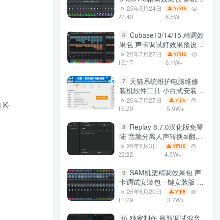
效果模式可选 声卡调试好预
25年5月24日
15
Y币
设模板 带插件全套文件
22:40
6.5W+
Cubase13/14/15 精调效
6
果包 声卡调试好效果预设工
程模板 带插件全套文件
26年7月27日
10
Y币
15:17
6.1W+
天猫系统维护电脑维修
7
装机软件工具 小白式安装
完全一键安装系统 电脑系统
26年7月27日
5
Y币
K-
装机软件 一键重装系统
15:20
5.9W+
win7/win8/win10/win11
Replay 8.7.0汉化版免登
8
陆 音频分离人声转换ai翻唱
支持50系显卡 一键安装
26年6月3日
10
Y币
WiN
22:22
4.6W+
SAM机架精调效果包 声
9
卡调试安装包一键安装版 带
插件包预设效果文件
26年6月20日
8
Y币
11:29
3.7W+
独家制作 最新调试混音
10