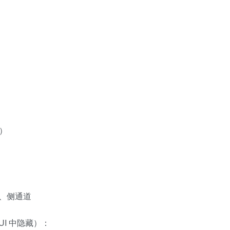
线）
、侧通道
I 中隐藏）：