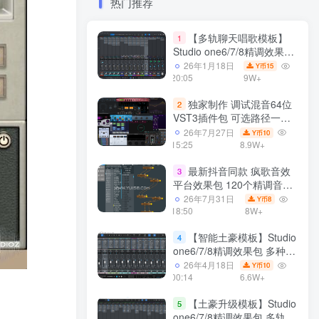
热门推荐
【多轨聊天唱歌模板】
1
Studio one6/7/8精调效果包
多种效果模式 声卡调试好直
26年1月18日
15
Y币
播预设模板
20:05
9W+
独家制作 调试混音64位
2
VST3插件包 可选路径一键
安装600个效果器合集v2.0
26年7月27日
10
Y币
WiN 支持定制
15:25
8.9W+
最新抖音同款 疯歌音效
3
平台效果包 120个精调音效
包+软件自带170个音效
26年7月31日
8
Y币
+600个插件 带安装教程全
18:50
8W+
套
【智能土豪模板】Studio
4
one6/7/8精调效果包 多种效
果模式可选 声卡调试好预设
26年4月18日
10
Y币
模板 带插件全套文件
00:14
6.6W+
【土豪升级模板】Studio
5
one6/7/8精调效果包 多轨道