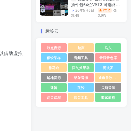
插件包64位VST3 可选路径
一键安装550个效果器合集
26年5月6日
10
Y币
v3.0 WiN 支持定制
09:48
3.6W+
标签云
鼓点音源
魅声
马头
以借助虚拟
预设采样
音频工具
音源音色库
雅马哈
限制效果器
阿波罗
铺地音源
钢琴音源
通道条效果器
迷笛
跳羚
贝斯音源
调音课程
调音工具
调试教程