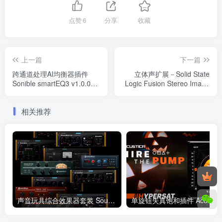
点赞
6
分享
收藏
上一篇
下一篇
跨通道处理AI均衡器插件
立体声扩展－Solid State
Sonible smartEQ3 v1.0.0
Logic Fusion Stereo Image
WiN
v1.0.21 WiN
相关推荐
声音玩具综合效果器套装 SoundToys v5.0.1 VST WIN