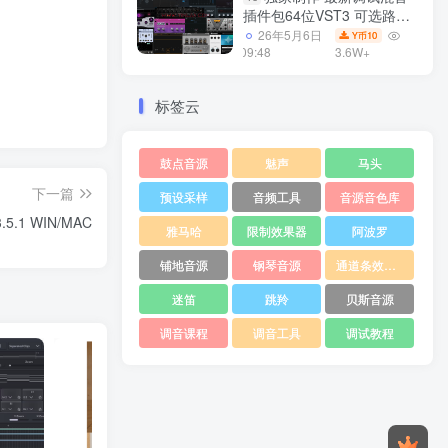
插件包64位VST3 可选路径
一键安装550个效果器合集
26年5月6日
10
Y币
v3.0 WiN 支持定制
09:48
3.6W+
标签云
鼓点音源
魅声
马头
下一篇
预设采样
音频工具
音源音色库
.5.1 WIN/MAC
雅马哈
限制效果器
阿波罗
铺地音源
钢琴音源
通道条效果器
迷笛
跳羚
贝斯音源
调音课程
调音工具
调试教程