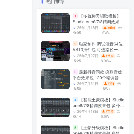
热门推荐
【多轨聊天唱歌模板】
1
Studio one6/7/8精调效果包
多种效果模式 声卡调试好直
26年1月18日
15
Y币
播预设模板
20:05
9W+
独家制作 调试混音64位
2
VST3插件包 可选路径一键
安装600个效果器合集v2.0
26年7月27日
10
Y币
WiN 支持定制
15:25
8.9W+
最新抖音同款 疯歌音效
3
平台效果包 120个精调音效
包+软件自带170个音效
26年7月31日
8
Y币
+600个插件 带安装教程全
18:50
8W+
套
【智能土豪模板】Studio
4
one6/7/8精调效果包 多种效
果模式可选 声卡调试好预设
26年4月18日
10
Y币
模板 带插件全套文件
00:14
6.6W+
【土豪升级模板】Studio
5
one6/7/8精调效果包 多轨道