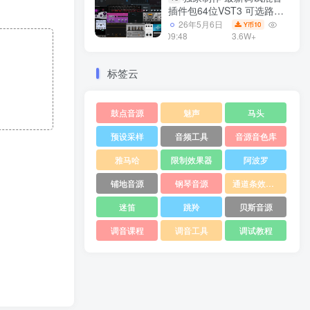
插件包64位VST3 可选路径
一键安装550个效果器合集
26年5月6日
10
Y币
v3.0 WiN 支持定制
09:48
3.6W+
标签云
鼓点音源
魅声
马头
预设采样
音频工具
音源音色库
雅马哈
限制效果器
阿波罗
铺地音源
钢琴音源
通道条效果器
迷笛
跳羚
贝斯音源
调音课程
调音工具
调试教程