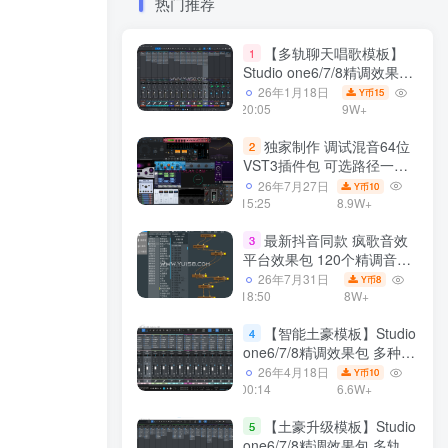
热门推荐
【多轨聊天唱歌模板】
1
Studio one6/7/8精调效果包
多种效果模式 声卡调试好直
26年1月18日
15
Y币
播预设模板
20:05
9W+
独家制作 调试混音64位
2
VST3插件包 可选路径一键
安装600个效果器合集v2.0
26年7月27日
10
Y币
WiN 支持定制
15:25
8.9W+
最新抖音同款 疯歌音效
3
平台效果包 120个精调音效
包+软件自带170个音效
26年7月31日
8
Y币
+600个插件 带安装教程全
18:50
8W+
套
【智能土豪模板】Studio
4
one6/7/8精调效果包 多种效
果模式可选 声卡调试好预设
26年4月18日
10
Y币
模板 带插件全套文件
00:14
6.6W+
【土豪升级模板】Studio
5
one6/7/8精调效果包 多轨道