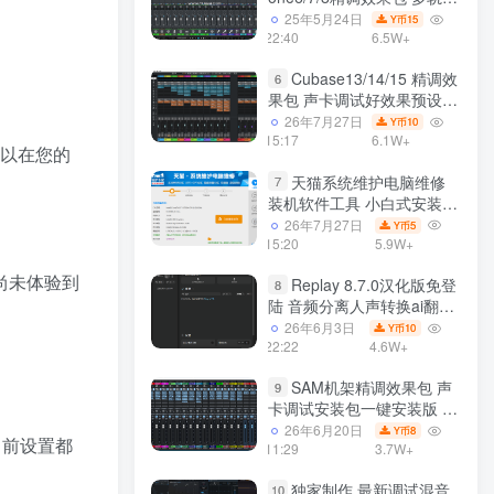
效果模式可选 声卡调试好预
25年5月24日
15
Y币
设模板 带插件全套文件
22:40
6.5W+
Cubase13/14/15 精调效
6
果包 声卡调试好效果预设工
程模板 带插件全套文件
26年7月27日
10
Y币
15:17
6.1W+
可以在您的
天猫系统维护电脑维修
7
装机软件工具 小白式安装
完全一键安装系统 电脑系统
26年7月27日
5
Y币
装机软件 一键重装系统
15:20
5.9W+
win7/win8/win10/win11
尚未体验到
Replay 8.7.0汉化版免登
8
陆 音频分离人声转换ai翻唱
支持50系显卡 一键安装
26年6月3日
10
Y币
WiN
22:22
4.6W+
SAM机架精调效果包 声
9
卡调试安装包一键安装版 带
插件包预设效果文件
26年6月20日
8
Y币
当前设置都
11:29
3.7W+
独家制作 最新调试混音
10