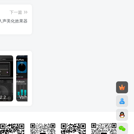
下一篇
ox人声美化效果器
STL Tones ToneHub v2.8.2.2607 Incl Patched and Keygen-R2R WiN
ValhallaDSP bundle 2024.11.CE – V.R MAC
iZotope FXEQ 1.0.0.44