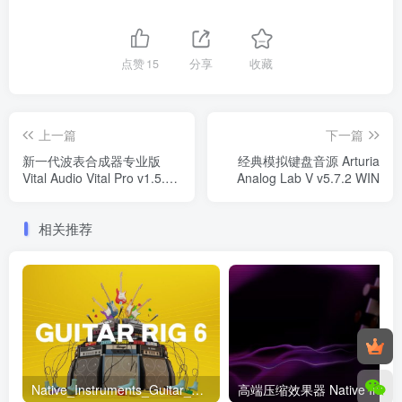
点赞
15
分享
收藏
上一篇
下一篇
新一代波表合成器专业版
经典模拟键盘音源 Arturia
Vital Audio Vital Pro v1.5.5
Analog Lab V v5.7.2 WIN
LiNUX WiN macOS
相关推荐
Native_Instruments_Guitar_Rig_6_Pro_v6.4.0_WiN
高端压