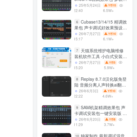
效果模式可选 声卡调试好预
25年5月24日
15
Y币
设模板 带插件全套文件
22:40
6.5W+
Cubase13/14/15 精调效
6
果包 声卡调试好效果预设工
程模板 带插件全套文件
26年7月27日
10
Y币
15:17
6.1W+
天猫系统维护电脑维修
7
装机软件工具 小白式安装
完全一键安装系统 电脑系统
26年7月27日
5
Y币
装机软件 一键重装系统
15:20
5.9W+
win7/win8/win10/win11
Replay 8.7.0汉化版免登
8
陆 音频分离人声转换ai翻唱
支持50系显卡 一键安装
26年6月3日
10
Y币
WiN
22:22
4.6W+
SAM机架精调效果包 声
9
卡调试安装包一键安装版 带
插件包预设效果文件
26年6月20日
8
Y币
11:29
3.7W+
独家制作 最新调试混音
10