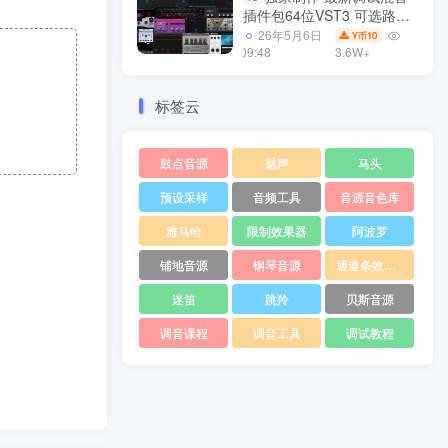
插件包64位VST3 可选路径
一键安装550个效果器合集
26年5月6日
10
Y币
v3.0 WiN 支持定制
09:48
3.6W+
标签云
鼓点音源
魅声
马头
预设采样
音频工具
音源音色库
雅马哈
限制效果器
阿波罗
铺地音源
钢琴音源
通道条效果器
迷笛
跳羚
贝斯音源
调音课程
调音工具
调试教程