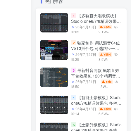
热门推荐
【多轨聊天唱歌模板】
1
Studio one6/7/8精调效果包
多种效果模式 声卡调试好直
26年1月18日
15
Y币
播预设模板
20:05
9.1W+
独家制作 调试混音64位
2
VST3插件包 可选路径一键
安装600个效果器合集v2.0
26年7月27日
10
Y币
WiN 支持定制
15:25
8.9W+
最新抖音同款 疯歌音效
3
平台效果包 120个精调音效
包+软件自带170个音效
26年7月31日
8
Y币
+600个插件 带安装教程全
18:50
8W+
套
【智能土豪模板】Studio
4
one6/7/8精调效果包 多种效
果模式可选 声卡调试好预设
26年4月18日
10
Y币
模板 带插件全套文件
00:14
6.6W+
【土豪升级模板】Studio
5
one6/7/8精调效果包 多轨道