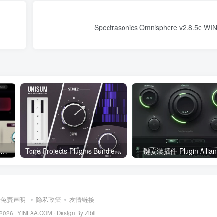
Spectrasonics Omnisphere v2.8.5e WI
低音增强插件 Tone Projects Basslane V1.0.3_WIN&MAC
Tone Projects Plugins Bundle 23.05.2023 WIN
免责声明
隐私政策
友情链接
 2026 ·
YINLAA.COM
·
Design By Zibll