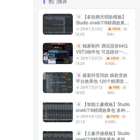
热门推荐
【多轨聊天唱歌模板】
1
Studio one6/7/8精调效果包
多种效果模式 声卡调试好直
26年1月18日
15
Y币
播预设模板
20:05
9W+
独家制作 调试混音64位
2
VST3插件包 可选路径一键
安装600个效果器合集v2.0
26年7月27日
10
Y币
WiN 支持定制
15:25
8.9W+
最新抖音同款 疯歌音效
3
平台效果包 120个精调音效
包+软件自带170个音效
26年7月31日
8
Y币
+600个插件 带安装教程全
18:50
8W+
套
【智能土豪模板】Studio
4
one6/7/8精调效果包 多种效
果模式可选 声卡调试好预设
26年4月18日
10
Y币
模板 带插件全套文件
00:14
6.6W+
【土豪升级模板】Studio
5
one6/7/8精调效果包 多轨道