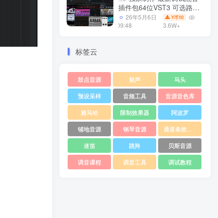
插件包64位VST3 可选路径
一键安装550个效果器合集
26年5月6日
10
Y币
v3.0 WiN 支持定制
09:48
3.6W+
标签云
鼓点音源
魅声
马头
预设采样
音频工具
音源音色库
雅马哈
限制效果器
阿波罗
铺地音源
钢琴音源
通道条效果器
迷笛
跳羚
贝斯音源
调音课程
调音工具
调试教程