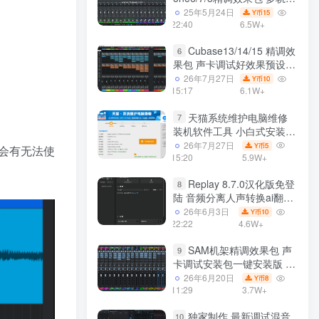
效果模式可选 声卡调试好预
25年5月24日
15
Y币
设模板 带插件全套文件
22:40
6.5W+
Cubase13/14/15 精调效
6
果包 声卡调试好效果预设工
程模板 带插件全套文件
26年7月27日
10
Y币
15:17
6.1W+
天猫系统维护电脑维修
7
装机软件工具 小白式安装
完全一键安装系统 电脑系统
26年7月27日
5
Y币
会有无法使
装机软件 一键重装系统
15:20
5.9W+
win7/win8/win10/win11
Replay 8.7.0汉化版免登
8
陆 音频分离人声转换ai翻唱
支持50系显卡 一键安装
26年6月3日
10
Y币
WiN
22:22
4.6W+
SAM机架精调效果包 声
9
卡调试安装包一键安装版 带
插件包预设效果文件
26年6月20日
8
Y币
11:29
3.7W+
独家制作 最新调试混音
10