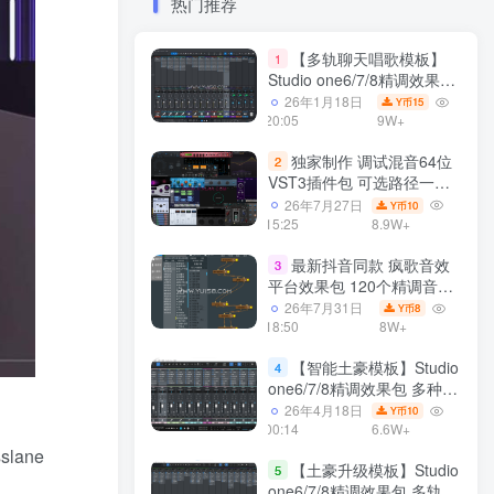
热门推荐
【多轨聊天唱歌模板】
1
Studio one6/7/8精调效果包
多种效果模式 声卡调试好直
26年1月18日
15
Y币
播预设模板
20:05
9W+
独家制作 调试混音64位
2
VST3插件包 可选路径一键
安装600个效果器合集v2.0
26年7月27日
10
Y币
WiN 支持定制
15:25
8.9W+
最新抖音同款 疯歌音效
3
平台效果包 120个精调音效
包+软件自带170个音效
26年7月31日
8
Y币
+600个插件 带安装教程全
18:50
8W+
套
【智能土豪模板】Studio
4
one6/7/8精调效果包 多种效
果模式可选 声卡调试好预设
26年4月18日
10
Y币
模板 带插件全套文件
00:14
6.6W+
ane
【土豪升级模板】Studio
5
one6/7/8精调效果包 多轨道