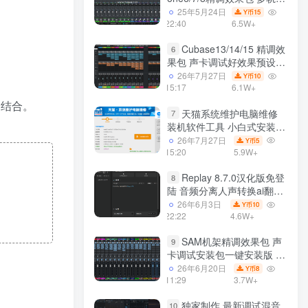
效果模式可选 声卡调试好预
25年5月24日
15
Y币
设模板 带插件全套文件
22:40
6.5W+
Cubase13/14/15 精调效
6
果包 声卡调试好效果预设工
程模板 带插件全套文件
26年7月27日
10
Y币
15:17
6.1W+
相结合。
天猫系统维护电脑维修
7
装机软件工具 小白式安装
完全一键安装系统 电脑系统
26年7月27日
5
Y币
装机软件 一键重装系统
15:20
5.9W+
win7/win8/win10/win11
Replay 8.7.0汉化版免登
8
陆 音频分离人声转换ai翻唱
支持50系显卡 一键安装
26年6月3日
10
Y币
WiN
22:22
4.6W+
SAM机架精调效果包 声
9
卡调试安装包一键安装版 带
插件包预设效果文件
26年6月20日
8
Y币
11:29
3.7W+
独家制作 最新调试混音
10