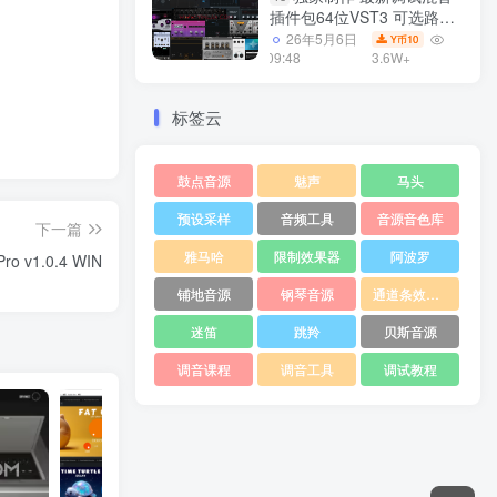
插件包64位VST3 可选路径
一键安装550个效果器合集
26年5月6日
10
Y币
v3.0 WiN 支持定制
09:48
3.6W+
标签云
鼓点音源
魅声
马头
预设采样
音频工具
音源音色库
下一篇
雅马哈
限制效果器
阿波罗
ro v1.0.4 WIN
铺地音源
钢琴音源
通道条效果器
迷笛
跳羚
贝斯音源
调音课程
调音工具
调试教程