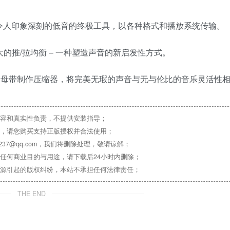
音宽度和创建令人印象深刻的低音的终极工具，以各种格式和播放系统传输。
具有强大的推/拉均衡 – 一种塑造声音的新启发性方式。
的最先进的母带制作压缩器，将完美无瑕的声音与无与伦比的音乐灵活性
容和真实性负责，不提供安装指导；
，请您购买支持正版授权并合法使用；
37@qq.com，我们将删除处理，敬请谅解；
任何商业目的与用途，请下载后24小时内删除；
源引起的版权纠纷，本站不承担任何法律责任；
THE END