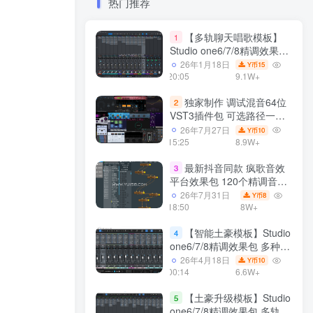
热门推荐
【多轨聊天唱歌模板】
1
Studio one6/7/8精调效果包
多种效果模式 声卡调试好直
26年1月18日
15
Y币
播预设模板
20:05
9.1W+
独家制作 调试混音64位
2
VST3插件包 可选路径一键
安装600个效果器合集v2.0
26年7月27日
10
Y币
WiN 支持定制
15:25
8.9W+
最新抖音同款 疯歌音效
3
平台效果包 120个精调音效
包+软件自带170个音效
26年7月31日
8
Y币
+600个插件 带安装教程全
18:50
8W+
套
【智能土豪模板】Studio
4
one6/7/8精调效果包 多种效
果模式可选 声卡调试好预设
26年4月18日
10
Y币
模板 带插件全套文件
00:14
6.6W+
【土豪升级模板】Studio
5
one6/7/8精调效果包 多轨道