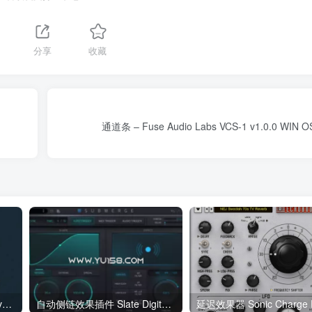
分享
收藏
通道条 – Fuse Audio Labs VCS-1 v1.0.0 WIN OS
APU Software Loudness Leveler v5.6.2 Incl. Keygen-BLiZZARD WiN
自动侧链效果插件 Slate Digital Submerge v1.0.1 R2R WiN