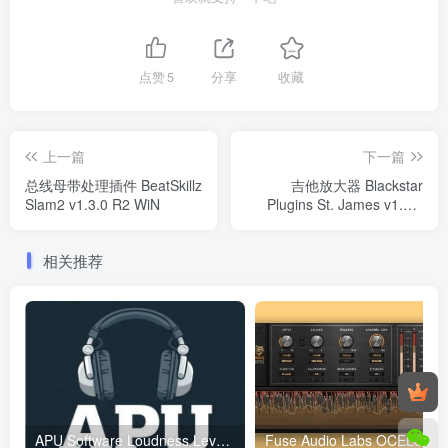
点赞
5
分享
收藏
上一篇
下一篇
总线母带处理插件 BeatSkillz
吉他放大器 Blackstar
Slam2 v1.3.0 R2 WiN
Plugins St. James v1.0.1
WIN
相关推荐
APU Software Loudness Leveler v5.6.2 Incl. Keygen-BLiZZARD WiN
Fus