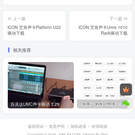
上一篇
下一篇
iCON 艾肯声卡Platform U22
iCON 艾肯声卡Umix 1010
驱动下载
Rack驱动下载
相关推荐
百灵达UMC声卡驱动 3.29
【
版权投诉
免责声明
隐私政策
友情链接
Copyright © 2026 ·
YINLAA.COM
·
Design By Zibll