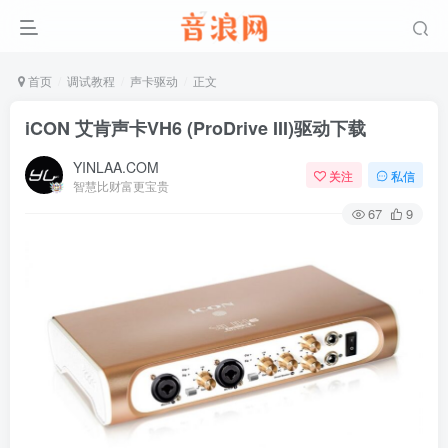
首页
调试教程
声卡驱动
正文
iCON 艾肯声卡VH6 (ProDrive III)驱动下载
YINLAA.COM
关注
私信
智慧比财富更宝贵
67
9