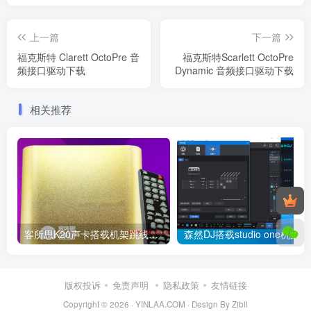
上一篇
下一篇
福克斯特 Clarett OctoPre 音
福克斯特Scarlett OctoPre
频接口驱动下载
Dynamic 音频接口驱动下载
相关推荐
客所思K20声卡搭载机架跳线设置教程
森然DJ
版权投诉
免责声明
隐私政策
友情链接
Copyright © 2026 ·
YINLAA.COM
·
Design By Zibll