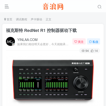
首页
调试教程
声卡驱动
正文
福克斯特 RedNet R1 控制器驱动下载
YINLAA.COM
关注
私信
如果我们相信明天会更好，今天就能承受艰辛
94
14