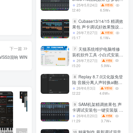
效果模式可选 声卡调试好预
25年5月24日
15
Y币
设模板 带插件全套文件
22:40
6.5W+
Cubase13/14/15 精调效
6
果包 声卡调试好效果预设工
程模板 带插件全套文件
26年7月27日
10
Y币
15:17
6.1W+
下一篇
天猫系统维护电脑维修
7
装机软件工具 小白式安装
 VSS3混响 WIN
完全一键安装系统 电脑系统
26年7月27日
5
Y币
装机软件 一键重装系统
15:20
5.9W+
win7/win8/win10/win11
Replay 8.7.0汉化版免登
8
陆 音频分离人声转换ai翻唱
支持50系显卡 一键安装
26年6月3日
10
Y币
WiN
22:22
4.6W+
SAM机架精调效果包 声
9
卡调试安装包一键安装版 带
插件包预设效果文件
26年6月20日
8
Y币
11:29
3.7W+
独家制作 最新调试混音
10
AIR Music Technology Jura 1.2.1.14 WiN
PreSonus Fat Channel Collection Vol 1 v1.0.4.66449 综合套装 WIN