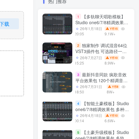
热门推荐
【多轨聊天唱歌模板】
1
Studio one6/7/8精调效果包
下载
多种效果模式 声卡调试好直
26年1月18日
15
Y币
播预设模板
20:05
9.1W+
独家制作 调试混音64位
2
VST3插件包 可选路径一键
安装600个效果器合集v2.0
26年7月27日
10
Y币
WiN 支持定制
15:25
8.9W+
最新抖音同款 疯歌音效
3
平台效果包 120个精调音效
包+软件自带170个音效
26年7月31日
8
Y币
+600个插件 带安装教程全
18:50
8W+
套
【智能土豪模板】Studio
4
one6/7/8精调效果包 多种效
果模式可选 声卡调试好预设
26年4月18日
10
Y币
模板 带插件全套文件
00:14
6.6W+
【土豪升级模板】Studio
5
one6/7/8精调效果包 多轨道