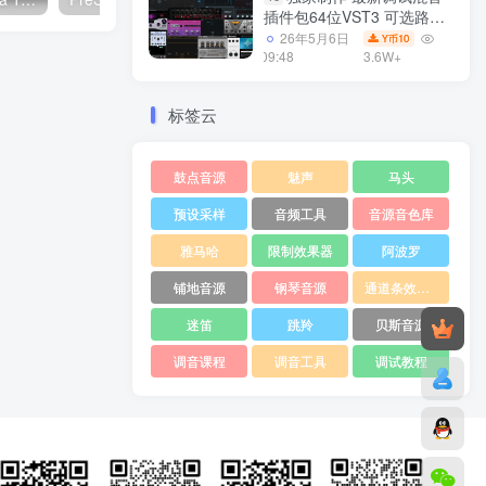
插件包64位VST3 可选路径
一键安装550个效果器合集
26年5月6日
10
Y币
v3.0 WiN 支持定制
09:48
3.6W+
标签云
鼓点音源
魅声
马头
预设采样
音频工具
音源音色库
雅马哈
限制效果器
阿波罗
铺地音源
钢琴音源
通道条效果器
迷笛
跳羚
贝斯音源
调音课程
调音工具
调试教程