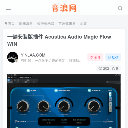
首页
编曲混音
插件效果器
常用效果器
正文
一键安装版插件 Acustica Audio Magic Flow
WIN
YINLAA.COM
关注
私信
有时候，一点微不足道的肯定，对我却意义非凡
202
9