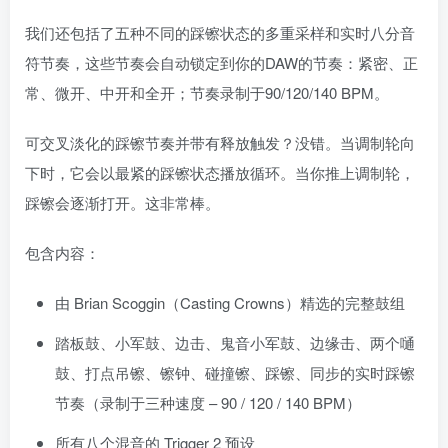
我们还包括了五种不同的踩镲状态的多重采样和实时八分音
符节奏，这些节奏会自动锁定到你的DAW的节奏：紧密、正
常、微开、中开和全开；节奏录制于90/120/140 BPM。
可交叉淡化的踩镲节奏并带有释放触发？没错。当调制轮向
下时，它会以最紧的踩镲状态播放循环。当你推上调制轮，
踩镲会逐渐打开。这非常棒。
包含内容：
由 Brian Scoggin（Casting Crowns）精选的完整鼓组
踏板鼓、小军鼓、边击、鬼音小军鼓、边缘击、两个嗵
鼓、打点吊镲、镲钟、碰撞镲、踩镲、同步的实时踩镲
节奏（录制于三种速度 – 90 / 120 / 140 BPM）
所有八个混音的 Trigger 2 预设