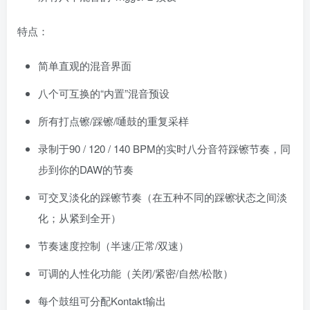
特点：
简单直观的混音界面
八个可互换的“内置”混音预设
所有打点镲/踩镲/嗵鼓的重复采样
录制于90 / 120 / 140 BPM的实时八分音符踩镲节奏，同
步到你的DAW的节奏
可交叉淡化的踩镲节奏（在五种不同的踩镲状态之间淡
化；从紧到全开）
节奏速度控制（半速/正常/双速）
可调的人性化功能（关闭/紧密/自然/松散）
每个鼓组可分配Kontakt输出