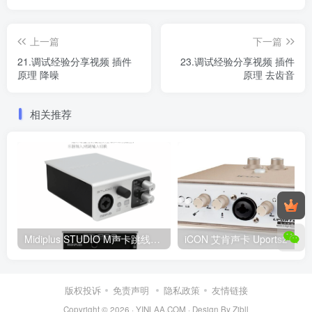
上一篇
下一篇
21.调试经验分享视频 插件
23.调试经验分享视频 插件
原理 降噪
原理 去齿音
相关推荐
Midiplus STUDIO M声卡跳线搭载宿主机架（Studio One 机架设置教程）
iCON 
版权投诉
免责声明
隐私政策
友情链接
Copyright © 2026 ·
YINLAA.COM
·
Design By Zibll