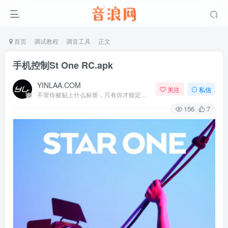
首页
调试教程
调音工具
正文
手机控制St One RC.apk
YINLAA.COM
关注
私信
不管你被贴上什么标签，只有你才能定义你自己
156
7