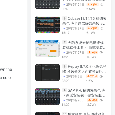
效果模式可选 声卡调试好预
25年5月24日
15
Y币
设模板 带插件全套文件
22:40
6.5W+
Cubase13/14/15 精调效
6
果包 声卡调试好效果预设工
程模板 带插件全套文件
26年7月27日
10
Y币
15:17
6.1W+
天猫系统维护电脑维修
7
装机软件工具 小白式安装
完全一键安装系统 电脑系统
26年7月27日
5
Y币
装机软件 一键重装系统
15:20
5.9W+
win7/win8/win10/win11
Replay 8.7.0汉化版免登
8
own the
陆 音频分离人声转换ai翻唱
支持50系显卡 一键安装
26年6月3日
e solo
10
Y币
WiN
22:22
4.6W+
SAM机架精调效果包 声
9
卡调试安装包一键安装版 带
插件包预设效果文件
26年6月20日
8
Y币
11:29
3.7W+
独家制作 最新调试混音
10