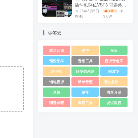
插件包64位VST3 可选路径
一键安装550个效果器合集
26年5月6日
10
Y币
v3.0 WiN 支持定制
09:48
3.6W+
标签云
鼓点音源
魅声
马头
预设采样
音频工具
音源音色库
雅马哈
限制效果器
阿波罗
铺地音源
钢琴音源
通道条效果器
迷笛
跳羚
贝斯音源
调音课程
调音工具
调试教程