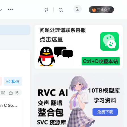
开通会员
私信
102
15
柏林木管独奏C扩展duzOrchestral Tools Berlin Woodwinds EXPansion C Soloists II Windows/MacOS 康泰克音色