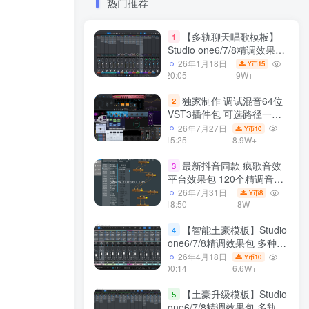
热门推荐
【多轨聊天唱歌模板】
1
Studio one6/7/8精调效果包
多种效果模式 声卡调试好直
26年1月18日
15
Y币
播预设模板
20:05
9W+
独家制作 调试混音64位
2
VST3插件包 可选路径一键
安装600个效果器合集v2.0
26年7月27日
10
Y币
WiN 支持定制
15:25
8.9W+
最新抖音同款 疯歌音效
3
平台效果包 120个精调音效
包+软件自带170个音效
26年7月31日
8
Y币
+600个插件 带安装教程全
18:50
8W+
套
【智能土豪模板】Studio
4
one6/7/8精调效果包 多种效
果模式可选 声卡调试好预设
26年4月18日
10
Y币
模板 带插件全套文件
00:14
6.6W+
【土豪升级模板】Studio
5
one6/7/8精调效果包 多轨道