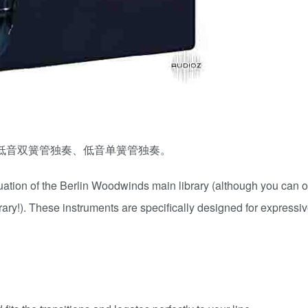
低音双簧管独奏、低音单簧管独奏。
inuation of the Berlin Woodwinds main library (although you can 
ry!). These instruments are specifically designed for expressiv