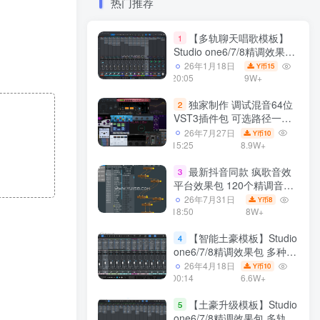
热门推荐
【多轨聊天唱歌模板】
1
Studio one6/7/8精调效果包
多种效果模式 声卡调试好直
26年1月18日
15
Y币
播预设模板
20:05
9W+
独家制作 调试混音64位
2
VST3插件包 可选路径一键
安装600个效果器合集v2.0
26年7月27日
10
Y币
WiN 支持定制
15:25
8.9W+
最新抖音同款 疯歌音效
3
平台效果包 120个精调音效
包+软件自带170个音效
26年7月31日
8
Y币
+600个插件 带安装教程全
18:50
8W+
套
【智能土豪模板】Studio
4
one6/7/8精调效果包 多种效
果模式可选 声卡调试好预设
26年4月18日
10
Y币
模板 带插件全套文件
00:14
6.6W+
【土豪升级模板】Studio
5
one6/7/8精调效果包 多轨道