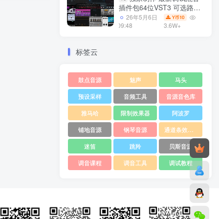
插件包64位VST3 可选路径
一键安装550个效果器合集
26年5月6日
10
Y币
v3.0 WiN 支持定制
09:48
3.6W+
标签云
鼓点音源
魅声
马头
预设采样
音频工具
音源音色库
雅马哈
限制效果器
阿波罗
铺地音源
钢琴音源
通道条效果器
迷笛
跳羚
贝斯音源
调音课程
调音工具
调试教程