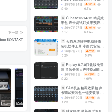
效果模式可选 声卡调试好预
25年5月24日
15
Y币
设模板 带插件全套文件
22:40
6.5W+
Cubase13/14/15 精调效
6
果包 声卡调试好效果预设工
程模板 带插件全套文件
26年7月27日
10
Y币
15:17
6.1W+
下一篇
Oboe KONTAKT
天猫系统维护电脑维修
7
装机软件工具 小白式安装
完全一键安装系统 电脑系统
26年7月27日
5
Y币
装机软件 一键重装系统
15:20
5.9W+
win7/win8/win10/win11
Replay 8.7.0汉化版免登
8
陆 音频分离人声转换ai翻唱
支持50系显卡 一键安装
26年6月3日
10
Y币
WiN
22:22
4.6W+
SAM机架精调效果包 声
9
卡调试安装包一键安装版 带
插件包预设效果文件
26年6月20日
8
Y币
11:29
3.7W+
模拟电钢琴插件 KORG EP-1 1.1.3 WiN
iZotope Dialogue Match v1.0.2b MacOS
均衡器 Kriminal EQ 31 
独家制作 最新调试混音
10