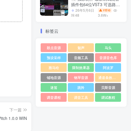
插件包64位VST3 可选路径
一键安装550个效果器合集
26年5月6日
10
Y币
v3.0 WiN 支持定制
09:48
3.6W+
标签云
鼓点音源
魅声
马头
预设采样
音频工具
音源音色库
雅马哈
限制效果器
阿波罗
铺地音源
钢琴音源
通道条效果器
迷笛
跳羚
贝斯音源
调音课程
调音工具
调试教程
下一篇
ch 1.0.0 WIN