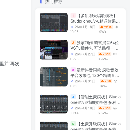
热门推荐
【多轨聊天唱歌模板】
1
Studio one6/7/8精调效果包
多种效果模式 声卡调试好直
26年1月18日
15
Y币
播预设模板
20:05
9W+
独家制作 调试混音64位
2
VST3插件包 可选路径一键
安装600个效果器合集v2.0
26年7月27日
10
Y币
WiN 支持定制
15:25
8.9W+
里并“再次
最新抖音同款 疯歌音效
3
平台效果包 120个精调音效
包+软件自带170个音效
26年7月31日
8
Y币
+600个插件 带安装教程全
18:50
8W+
套
【智能土豪模板】Studio
4
one6/7/8精调效果包 多种效
果模式可选 声卡调试好预设
26年4月18日
10
Y币
模板 带插件全套文件
00:14
6.6W+
【土豪升级模板】Studio
5
one6/7/8精调效果包 多轨道