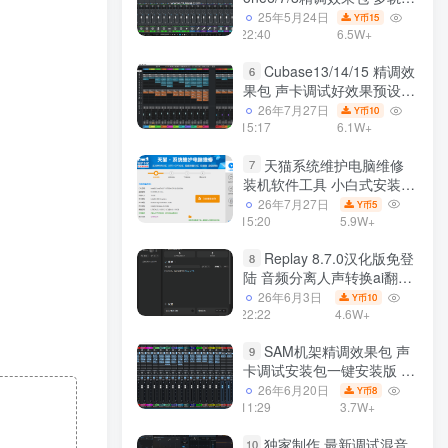
效果模式可选 声卡调试好预
25年5月24日
15
Y币
设模板 带插件全套文件
22:40
6.5W+
Cubase13/14/15 精调效
6
果包 声卡调试好效果预设工
程模板 带插件全套文件
26年7月27日
10
Y币
15:17
6.1W+
天猫系统维护电脑维修
7
装机软件工具 小白式安装
完全一键安装系统 电脑系统
26年7月27日
5
Y币
装机软件 一键重装系统
15:20
5.9W+
win7/win8/win10/win11
Replay 8.7.0汉化版免登
8
陆 音频分离人声转换ai翻唱
支持50系显卡 一键安装
26年6月3日
10
Y币
WiN
22:22
4.6W+
SAM机架精调效果包 声
9
卡调试安装包一键安装版 带
插件包预设效果文件
26年6月20日
8
Y币
11:29
3.7W+
独家制作 最新调试混音
10