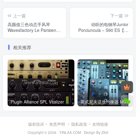
上一篇
下一篇
高颜值三色动态手风琴
动听的电钢琴Junior
Wavesfactory Le Parisien
Porciuncula – S90 ES【康
康泰克音色
泰克音色】
相关推荐
Plugin Alliance SPL Vitalizer MK3-T v1.0.0 WiN
英式尼夫
版权投诉
免责声明
隐私政策
友情链接
Copyright © 2026 ·
YINLAA.COM
·
Design By Zibll