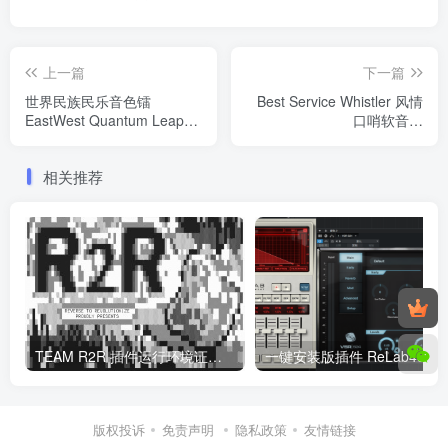
上一篇
下一篇
世界民族民乐音色镭
Best Service Whistler 风情
EastWest Quantum Leap
口哨软音源
RA Windows/MacOS 康泰克
Windows/MacOS 康泰克音
音色
色
相关推荐
TEAM R2R 插件运行环境证书支持库 全版本安装程序
版权投诉
免责声明
隐私政策
友情链接