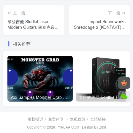
上一篇
下一篇
摩登吉他 StudioLinked
Impact Soundworks
Modern Guitars 康泰克音色
Shreddage 2 (KONTAKT)超
Windows/MacOS
级重金属吉他 康泰克音色
Windows/MacOS
相关推荐
Vox Samples Monster Crab Clipper V1.2.0 WIN&MAC
版权投诉
免责声明
隐私政策
友情链接
Copyright © 2026 ·
YINLAA.COM
·
Design By Zibll