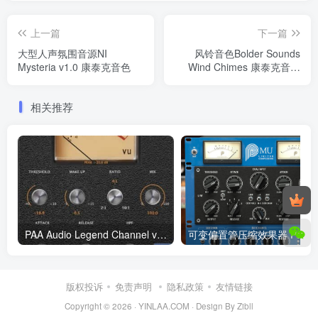
上一篇
下一篇
大型人声氛围音源NI
风铃音色Bolder Sounds
Mysteria v1.0 康泰克音色
Wind Chimes 康泰克音色
Win/MacOS
相关推荐
PAA Audio Legend Channel v1.24 Rev1 WiN
版权投诉
免责声明
隐私政策
友情链接
Copyright © 2026 ·
YINLAA.COM
·
Design By Zibll